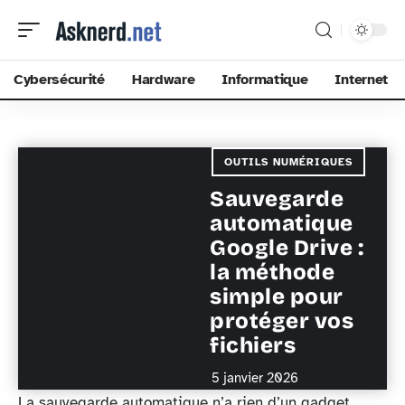
Cybersécurité
Hardware
Informatique
Internet
OUTILS NUMÉRIQUES
Sauvegarde
automatique
Google Drive :
la méthode
simple pour
protéger vos
fichiers
5 janvier 2026
La sauvegarde automatique n’a rien d’un gadget