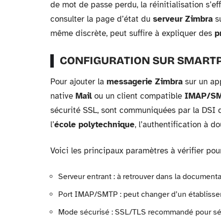
de mot de passe perdu, la réinitialisation s’ef
consulter la page d’état du
serveur Zimbra
su
même discrète, peut suffire à expliquer des
p
CONFIGURATION SUR SMARTP
Pour ajouter la
messagerie Zimbra
sur un app
native
Mail
ou un client compatible
IMAP/S
sécurité SSL, sont communiquées par la DSI de
l’
école polytechnique
, l’authentification à d
Voici les principaux paramètres à vérifier pou
Serveur entrant : à retrouver dans la documentat
Port IMAP/SMTP : peut changer d’un établissem
Mode sécurisé : SSL/TLS recommandé pour séc