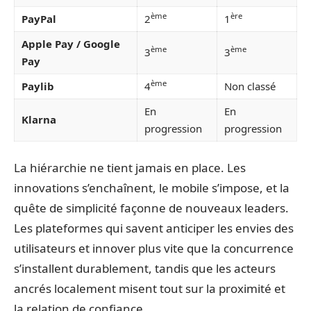
ème
ère
PayPal
2
1
Apple Pay / Google
ème
ème
3
3
Pay
ème
Paylib
4
Non classé
En
En
Klarna
progression
progression
La hiérarchie ne tient jamais en place. Les
innovations s’enchaînent, le mobile s’impose, et la
quête de simplicité façonne de nouveaux leaders.
Les plateformes qui savent anticiper les envies des
utilisateurs et innover plus vite que la concurrence
s’installent durablement, tandis que les acteurs
ancrés localement misent tout sur la proximité et
la relation de confiance.