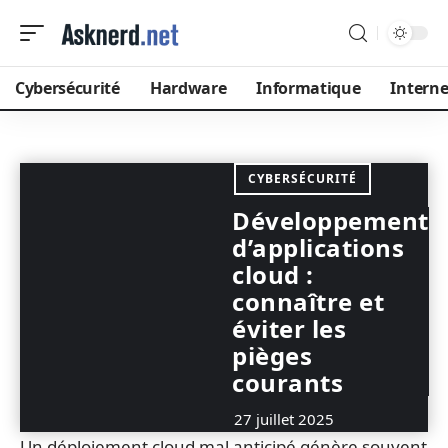
Cybersécurité
Hardware
Informatique
Interne
CYBERSÉCURITÉ
Développement
d’applications
cloud :
connaître et
éviter les
pièges
courants
27 juillet 2025
Un déploiement cloud mal anticipé génère souvent