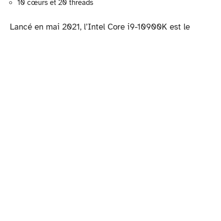
10 cœurs et 20 threads
Lancé en mai 2021, l’Intel Core i9-10900K est le
meilleur processeur pour le montage vidéo. Le
composant le plus important de l’ordinateur lors de
l’édition de vidéos est le processeur. Si vous y faites
face, vous devrez alors mettre un peu d’argent
supplémentaire pour obtenir un processeur optimal.
10 cœurs et 20 threads rendent le montage vidéo
cruel. Avec ce processeur, vous pourrez éditer
beaucoup et longtemps sans problème. Même lorsque
vous jouez à des jeux et démarrez d’autres
programmes, vous remarquerez que cela va très vite.
Y a-t-il un processeur proposé pour un usage
particulier ? N’hésitez pas à écrire un commentaire