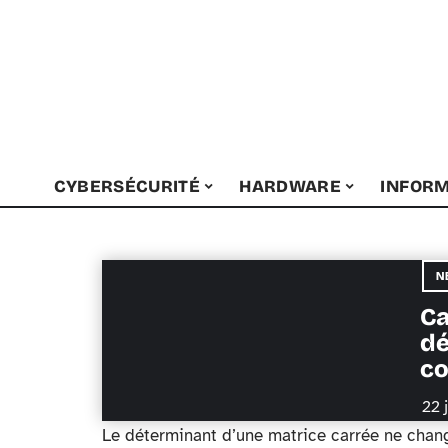
CYBERSÉCURITÉ
HARDWARE
INFORM
N
Ca
dé
co
22 
Le déterminant d’une matrice carrée ne chang