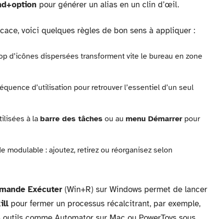
d+option
pour générer un alias en un clin d’œil.
ficace, voici quelques règles de bon sens à appliquer :
trop d’icônes dispersées transforment vite le bureau en zone
équence d’utilisation pour retrouver l’essentiel d’un seul
ilisées à la
barre des tâches
ou au
menu Démarrer
pour
modulable : ajoutez, retirez ou réorganisez selon
mande Exécuter
(Win+R) sur Windows permet de lancer
ill
pour fermer un processus récalcitrant, par exemple,
s outils comme Automator sur Mac ou PowerToys sous