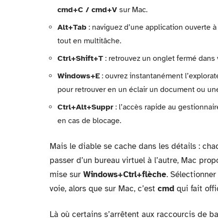
cmd+C / cmd+V
sur Mac.
Alt+Tab
: naviguez d’une application ouverte à 
tout en multitâche.
Ctrl+Shift+T
: retrouvez un onglet fermé dans 
Windows+E
: ouvrez instantanément l’explorat
pour retrouver en un éclair un document ou une
Ctrl+Alt+Suppr
: l’accès rapide au gestionnai
en cas de blocage.
Mais le diable se cache dans les détails : cha
passer d’un bureau virtuel à l’autre, Mac pro
mise sur
Windows+Ctrl+flèche
. Sélectionner
voie, alors que sur Mac, c’est
cmd
qui fait off
Là où certains s’arrêtent aux raccourcis de bas