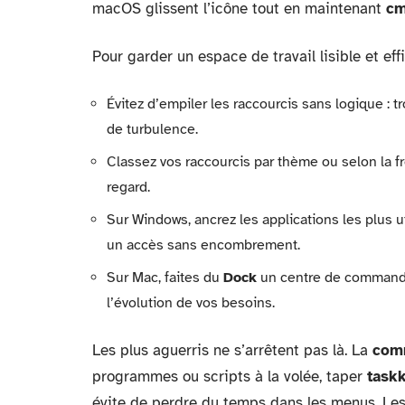
macOS glissent l’icône tout en maintenant
cm
Pour garder un espace de travail lisible et ef
Évitez d’empiler les raccourcis sans logique : 
de turbulence.
Classez vos raccourcis par thème ou selon la fr
regard.
Sur Windows, ancrez les applications les plus ut
un accès sans encombrement.
Sur Mac, faites du
Dock
un centre de commande 
l’évolution de vos besoins.
Les plus aguerris ne s’arrêtent pas là. La
com
programmes ou scripts à la volée, taper
taskk
évite de perdre du temps dans les menus. Le